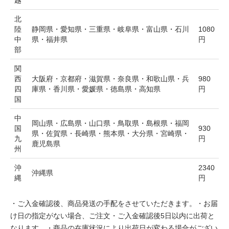
北
陸
静岡県・愛知県・三重県・岐阜県・富山県・石川
1080
中
県・福井県
円
部
関
西
大阪府・京都府・滋賀県・奈良県・和歌山県・兵
980
四
庫県・香川県・愛媛県・徳島県・高知県
円
国
中
岡山県・広島県・山口県・鳥取県・島根県・福岡
国
930
県・佐賀県・長崎県・熊本県・大分県・宮崎県・
九
円
鹿児島県
州
沖
2340
沖縄県
縄
円
・ご入金確認後、商品発送の手配をさせていただきます。・お届
け日の指定がない場合、ご注文・ご入金確認後5日以内に出荷と
なります。・商品の在庫状況により出荷日が変わる場合がござい