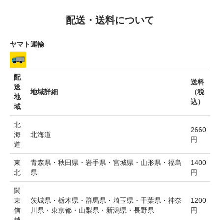
配送・送料について
ヤマト運輸
配
送料
送
地域詳細
（税
地
込）
域
北
2660
海
北海道
円
道
東
青森県・秋田県・岩手県・宮城県・山形県・福島
1400
北
県
円
関
東
茨城県・栃木県・群馬県・埼玉県・千葉県・神奈
1200
信
川県・東京都・山梨県・新潟県・長野県
円
越